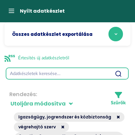
Tartalom
átugrása
Navigáció
Nyílt adatkészlet
Összes adatkészlet exportálása
Értesítés új adatkészletről
Rendezés
Igazságügy, jogrendszer és közbiztonság
végrehajtó szerv