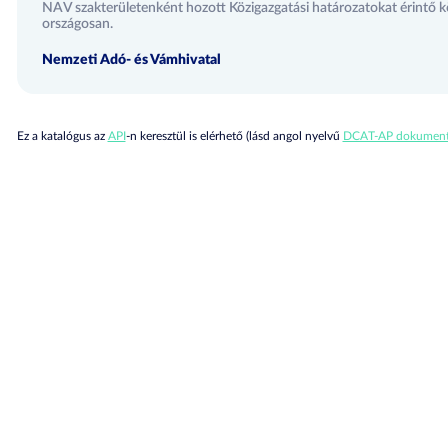
NAV szakterületenként hozott Közigazgatási határozatokat érintő 
országosan.
Nemzeti Adó- és Vámhivatal
Ez a katalógus az
API
-n keresztül is elérhető (lásd angol nyelvű
DCAT-AP dokument