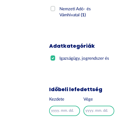
Nemzeti Adó- és
Vámhivatal
(1)
Adatkategóriák
Igazságügy, jogrendszer és ...
(1)
Időbeli lefedettség
Kezdete
Vége