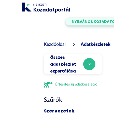
Tartalom
átugrása
NYILVÁNOS KÖZADAT
Kezdőoldal
Adatkészletek
Összes
adatkészlet
exportálása
Értesítés új adatkészletről
Szűrők
Szervezetek