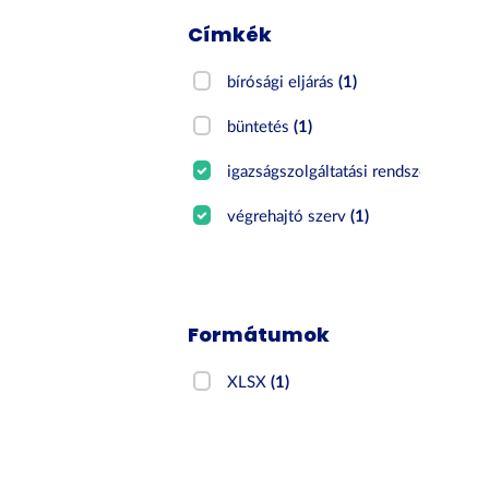
Címkék
bírósági eljárás
(1)
büntetés
(1)
igazságszolgáltatási rendszer
(1)
végrehajtó szerv
(1)
Formátumok
XLSX
(1)