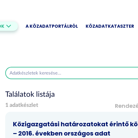
OK
A KÖZADATPORTÁLRÓL
KÖZADATKATASZTER
Találatok listája
Rendez
1 adatkészlet
Közigazgatási határozatokat érintő kö
– 2016. években országos adat