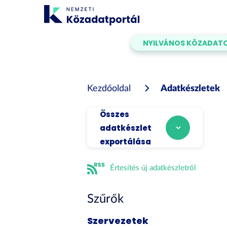
Tartalom
átugrása
NYILVÁNOS KÖZADAT
Kezdőoldal
Adatkészletek
Összes
adatkészlet
exportálása
Értesítés új adatkészletről
Szűrők
Szervezetek