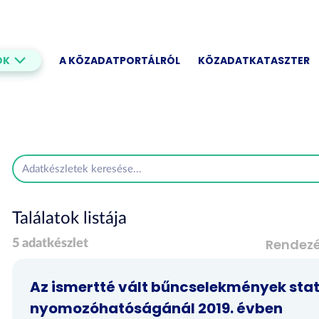
OK
A KÖZADATPORTÁLRÓL
KÖZADATKATASZTER
Találatok listája
Rendez
5 adatkészlet
Az ismertté vált bűncselekmények stat
nyomozóhatóságánál 2019. évben