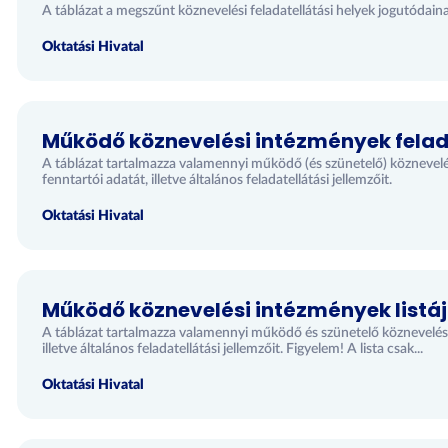
A táblázat a megszűnt köznevelési feladatellátási helyek jogutódaina
Oktatási Hivatal
Működő köznevelési intézmények felada
A táblázat tartalmazza valamennyi működő (és szünetelő) köznevelési
fenntartói adatát, illetve általános feladatellátási jellemzőit.
Oktatási Hivatal
Működő köznevelési intézmények listá
A táblázat tartalmazza valamennyi működő és szünetelő köznevelési
illetve általános feladatellátási jellemzőit. Figyelem! A lista csak...
Oktatási Hivatal