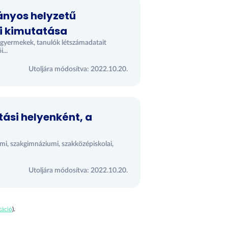
ányos helyzetű
i kimutatása
 gyermekek, tanulók létszámadatait
...
Utoljára módosítva: 2022.10.20.
ási helyenként, a
umi, szakgimnáziumi, szakközépiskolai,
Utoljára módosítva: 2022.10.20.
áció
).