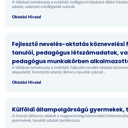
A táblázat tartalmazza a működő, kollégiumi feladatot ellátó feladate
adatát, valamint a kollégisták számát.
Oktatási Hivatal
Fejlesztő nevelés-oktatás köznevelési
tanulói, pedagógus létszámadatok, va
pedagógus munkakörben alkalmazottak
A táblázat tartalmazza a működő, fejlesztő nevelés-oktatás köznevelés
alapadatát, fenntartói adatát, illetve a tanulók számát...
Oktatási Hivatal
Külföldi állampolgárságú gyermekek, t
A hosszú idősoros adatok a magyarországi köznevelési intézménybe
gyermekek, tanulók adatait tartalmazza.