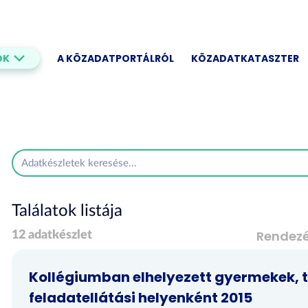
OK
A KÖZADATPORTÁLRÓL
KÖZADATKATASZTER
Találatok listája
Rendez
12 adatkészlet
Kollégiumban elhelyezett gyermekek, 
feladatellátási helyenként 2015