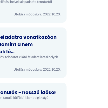
llátási helyek alapadatát, fenntartói
Utoljára módosítva: 2022.10.20.
 feladatra vonatkozóan
lamint a nem
 lé...
i feladatot ellátó feladatellátási helyek
Utoljára módosítva: 2022.10.20.
anulók - hosszú idősor
n tanuló külföldi állampolgárságú