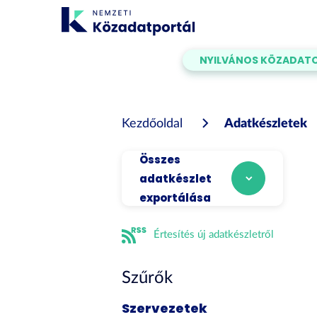
Tartalom
átugrása
NYILVÁNOS KÖZADAT
Kezdőoldal
Adatkészletek
Összes
adatkészlet
exportálása
Értesítés új adatkészletről
Szűrők
Szervezetek