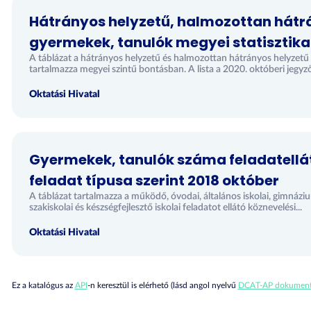
Hátrányos helyzetű, halmozottan hátr
gyermekek, tanulók megyei statisztika
A táblázat a hátrányos helyzetű és halmozottan hátrányos helyzetű
tartalmazza megyei szintű bontásban. A lista a 2020. októberi jegyzői
Oktatási Hivatal
Gyermekek, tanulók száma feladatellát
feladat típusa szerint 2018 október
A táblázat tartalmazza a működő, óvodai, általános iskolai, gimnázi
szakiskolai és készségfejlesztő iskolai feladatot ellátó köznevelési...
Oktatási Hivatal
Ez a katalógus az
API
-n keresztül is elérhető (lásd angol nyelvű
DCAT-AP dokument