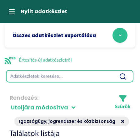
Tartalom
átugrása
Navigáció
Nyílt adatkészlet
Összes adatkészlet exportálása
Értesítés új adatkészletről
Rendezés
Igazságügy, jogrendszer és közbiztonság
Találatok listája