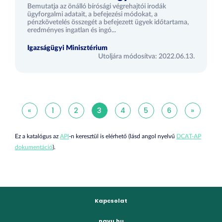
Bemutatja az önálló bírósági végrehajtói irodák
ügyforgalmi adatait, a befejezési módokat, a
pénzkövetelés összegét a befejezett ügyek időtartama,
eredményes ingatlan és ingó...
Igazságügyi Minisztérium
Utoljára módosítva: 2022.06.13.
«
1
2
3
4
5
6
»
Ez a katalógus az
API
-n keresztül is elérhető (lásd angol nyelvű
DCAT-AP
dokumentáció
).
Kapcsolat
navu.hu