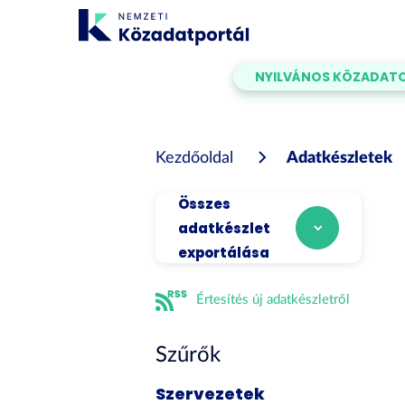
Tartalom
átugrása
NYILVÁNOS KÖZADAT
Kezdőoldal
Adatkészletek
Összes
adatkészlet
exportálása
Értesítés új adatkészletről
Szűrők
Szervezetek