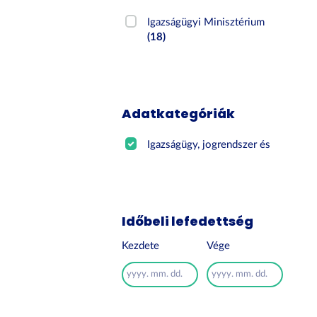
Igazságügyi Minisztérium
(18)
Adatkategóriák
Igazságügy, jogrendszer és ...
(18)
Időbeli lefedettség
Kezdete
Vége