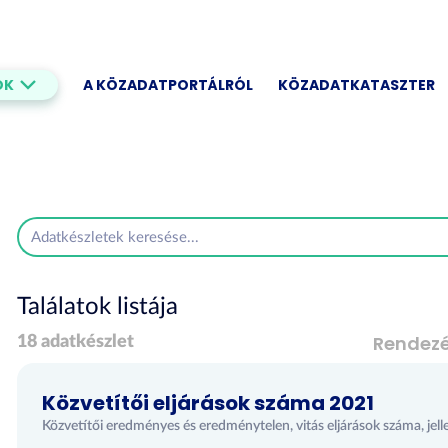
OK
A KÖZADATPORTÁLRÓL
KÖZADATKATASZTER
Találatok listája
Rendez
18 adatkészlet
Közvetítői eljárások száma 2021
Közvetítői eredményes és eredménytelen, vitás eljárások száma, jell