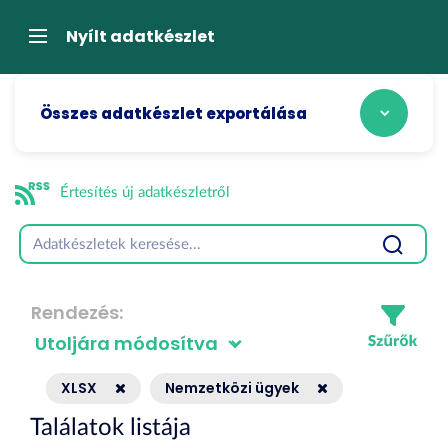
Tartalom
átugrása
Navigáció
Nyílt adatkészlet
Összes adatkészlet exportálása
Értesítés új adatkészletről
Rendezés
XLSX
Nemzetközi ügyek
Találatok listája