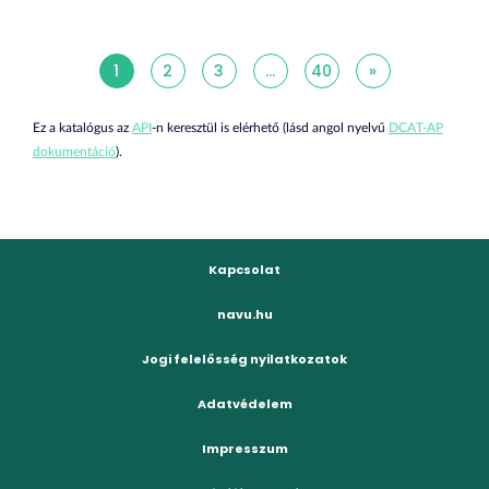
1
2
3
...
40
»
Ez a katalógus az
API
-n keresztül is elérhető (lásd angol nyelvű
DCAT-AP
dokumentáció
).
Kapcsolat
navu.hu
Jogi felelősség nyilatkozatok
Adatvédelem
Impresszum