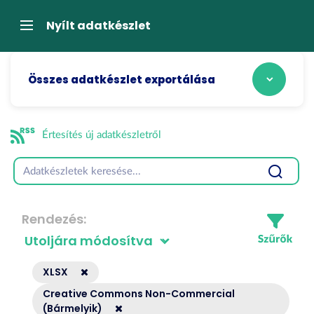
Tartalom
átugrása
Navigáció
Nyílt adatkészlet
Összes adatkészlet exportálása
Értesítés új adatkészletről
Rendezés
XLSX
Creative Commons Non-Commercial
(Bármelyik)