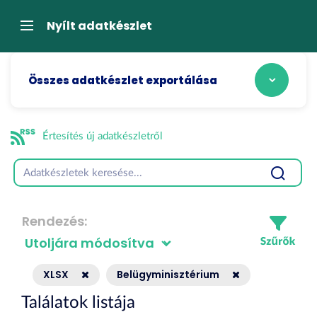
Tartalom
átugrása
Navigáció
Nyílt adatkészlet
Összes adatkészlet exportálása
Értesítés új adatkészletről
Rendezés
XLSX
Belügyminisztérium
Találatok listája