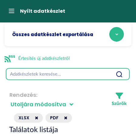
Tartalom
átugrása
Navigáció
Nyílt adatkészlet
Összes adatkészlet exportálása
Értesítés új adatkészletről
Rendezés
XLSX
PDF
Találatok listája