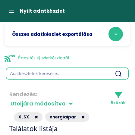
Tartalom
átugrása
Navigáció
Nyílt adatkészlet
Összes adatkészlet exportálása
Értesítés új adatkészletről
Rendezés
XLSX
energiaipar
Találatok listája