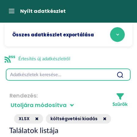
Tartalom
átugrása
Navigáció
Nyílt adatkészlet
Összes adatkészlet exportálása
Értesítés új adatkészletről
Rendezés
XLSX
költségvetési kiadás
Találatok listája