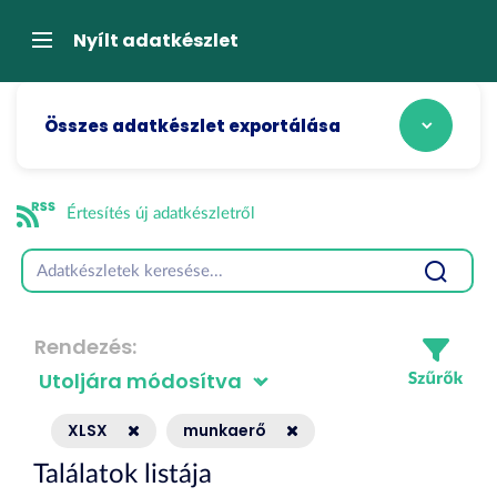
Tartalom
átugrása
Navigáció
Nyílt adatkészlet
Összes adatkészlet exportálása
Értesítés új adatkészletről
Rendezés
XLSX
munkaerő
Találatok listája