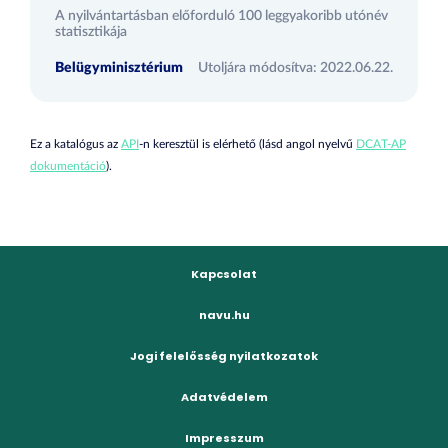
A nyilvántartásban előforduló 100 leggyakoribb utónév
statisztikája
Belügyminisztérium
Utoljára módosítva: 2022.06.22.
Ez a katalógus az
API
-n keresztül is elérhető (lásd angol nyelvű
DCAT-AP
dokumentáció
).
Kapcsolat
navu.hu
Jogi felelősség nyilatkozatok
Adatvédelem
Impresszum