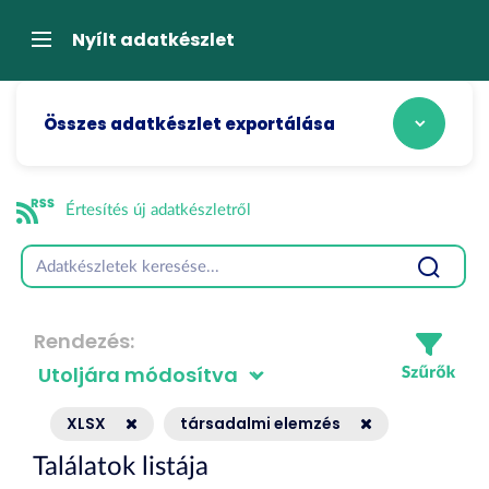
Tartalom
átugrása
Navigáció
Nyílt adatkészlet
Összes adatkészlet exportálása
Értesítés új adatkészletről
Rendezés
XLSX
társadalmi elemzés
Találatok listája