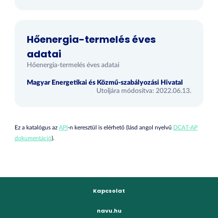
Hőenergia-termelés éves
adatai
Hőenergia-termelés éves adatai
Magyar Energetikai és Közmű-szabályozási Hivatal
Utoljára módosítva: 2022.06.13.
Ez a katalógus az
API
-n keresztül is elérhető (lásd angol nyelvű
DCAT-AP
dokumentáció
).
Kapcsolat
navu.hu