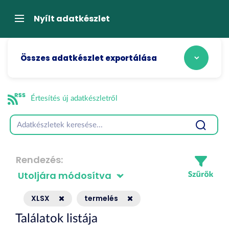
Tartalom
átugrása
Navigáció
Nyílt adatkészlet
Összes adatkészlet exportálása
Értesítés új adatkészletről
Rendezés
XLSX
termelés
Találatok listája