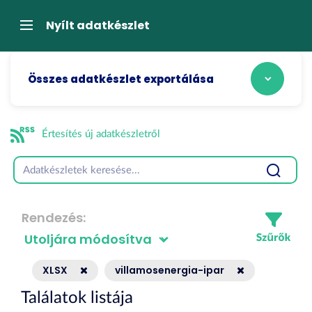
Tartalom
átugrása
Navigáció
Nyílt adatkészlet
Összes adatkészlet exportálása
Értesítés új adatkészletről
Rendezés
XLSX
villamosenergia-ipar
Találatok listája