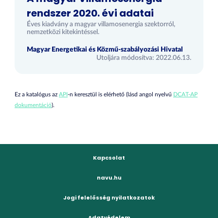
rendszer 2020. évi adatai
Éves kiadvány a magyar villamosenergia szektorról,
nemzetközi kitekintéssel.
Magyar Energetikai és Közmű-szabályozási Hivatal
Utoljára módosítva: 2022.06.13.
Ez a katalógus az
API
-n keresztül is elérhető (lásd angol nyelvű
DCAT-AP
dokumentáció
).
Kapcsolat
navu.hu
Jogi felelősség nyilatkozatok
Adatvédelem