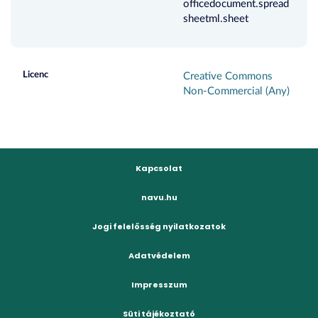
officedocument.spread
sheetml.sheet
Licenc
Creative Commons
Non-Commercial (Any)
Kapcsolat
navu.hu
Jogi felelősség nyilatkozatok
Adatvédelem
Impresszum
Süti tájékoztató