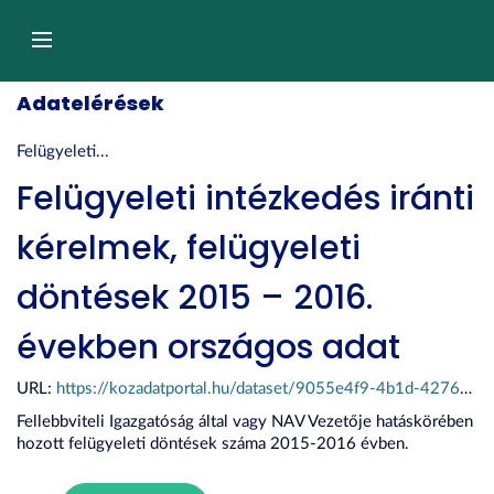
Tartalom
átugrása
Navigáció
Adatelérések
Felügyeleti...
Felügyeleti intézkedés iránti
kérelmek, felügyeleti
döntések 2015 – 2016.
években országos adat
URL:
https://kozadatportal.hu/dataset/9055e4f9-4b1d-4276-b519-0cc9987559bd/resource/ba851746-2591-42e4-af3e-9991743d7c47/download/hat_6_2016.xlsx
Fellebbviteli Igazgatóság által vagy NAV Vezetője hatáskörében
hozott felügyeleti döntések száma 2015-2016 évben.