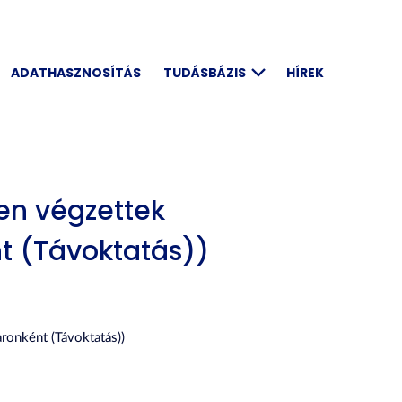
ADATHASZNOSÍTÁS
TUDÁSBÁZIS
HÍREK
en végzettek
t (Távoktatás))
onként (Távoktatás))