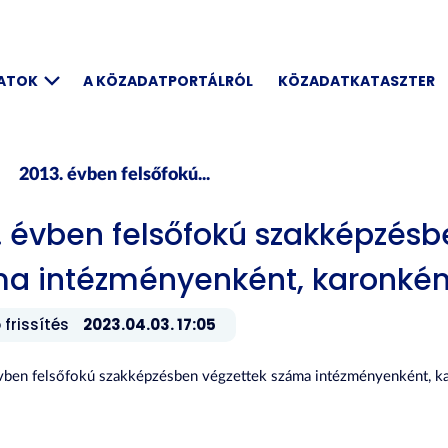
DATOK
A KÖZADATPORTÁLRÓL
KÖZADATKATASZTER
2013. évben felsőfokú...
. évben felsőfokú szakképzésb
a intézményenként, karonkén
 frissítés
2023.04.03. 17:05
vben felsőfokú szakképzésben végzettek száma intézményenként, kar