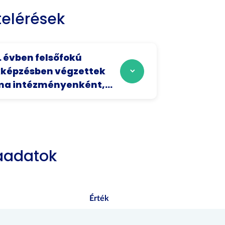
elérések
. évben felsőfokú
képzésben végzettek
a intézményenként,...
aadatok
Érték