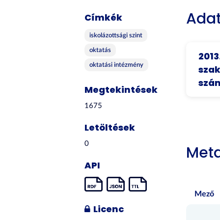
Adat
Címkék
iskolázottsági szint
oktatás
2013
oktatási intézmény
szak
szám
Megtekintések
1675
Letöltések
0
Met
API
Mező
Licenc