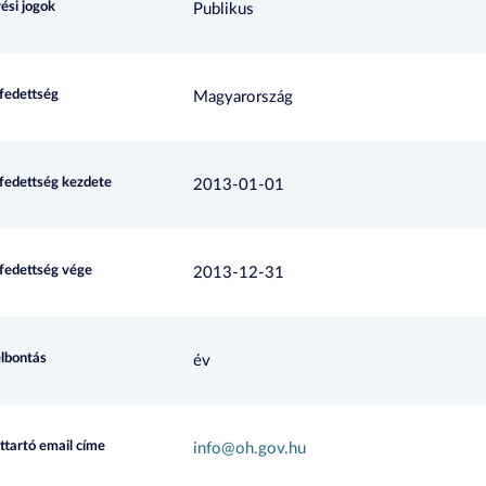
ési jogok
Publikus
efedettség
Magyarország
efedettség kezdete
2013-01-01
efedettség vége
2013-12-31
elbontás
év
ttartó email címe
info@oh.gov.hu