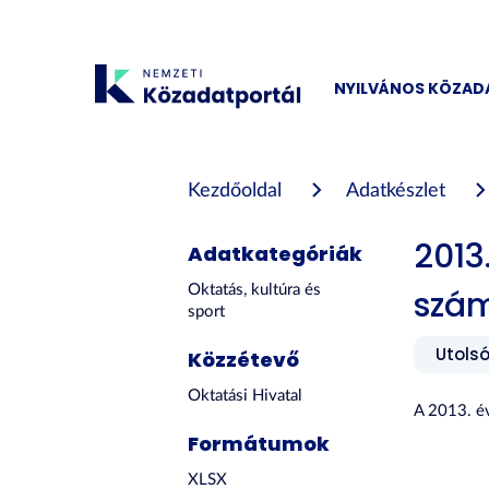
Tartalom
átugrása
NYILVÁNOS KÖZA
Kezdőoldal
Adatkészlet
2013
Adatkategóriák
Oktatás, kultúra és
szám
sport
Utolsó
Közzétevő
Oktatási Hivatal
A 2013. é
Formátumok
XLSX