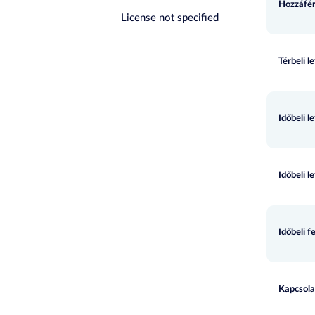
Hozzáfér
License not specified
Térbeli l
Időbeli l
Időbeli l
Időbeli f
Kapcsola