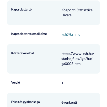
Kapcsolattartó
Központi Statisztikai
Hivatal
Kapcsolattartó email címe
ksh@ksh.hu
Közzétevői oldal
https://www.ksh.hu/
stadat_files/iga/hu/i
ga0003.html
Verzió
1
Frissítés gyakorisága
évenkénti