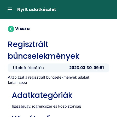
Tartalom
átugrása
Navigáció
Nyílt adatkészlet
Vissza
Regisztrált
bűncselekmények
Utolsó frissítés
2023.03.30. 09:51
A táblázat a regisztrált bűncselekmények adatait
tartalmazza
Adatkategóriák
Igazságügy, jogrendszer és közbiztonság