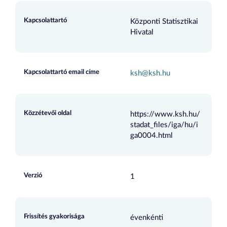
Kapcsolattartó
Központi Statisztikai
Hivatal
Kapcsolattartó email címe
ksh@ksh.hu
Közzétevői oldal
https://www.ksh.hu/
stadat_files/iga/hu/i
ga0004.html
Verzió
1
Frissítés gyakorisága
évenkénti