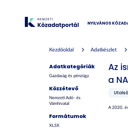
Tartalom
átugrása
NYILVÁNOS KÖZA
Kezdőoldal
Adatkészlet
Az i
Adatkategóriák
Gazdaság és pénzügy
a N
Közzétevő
Utolsó
Nemzeti Adó- és
Vámhivatal
A 2020. év
Formátumok
XLSX