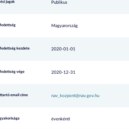
ési jogok
Publikus
efedettség
Magyarország
efedettség kezdete
2020-01-01
efedettség vége
2020-12-31
ttartó email címe
nav_kozpont@nav.gov.hu
 gyakorisága
évenkénti