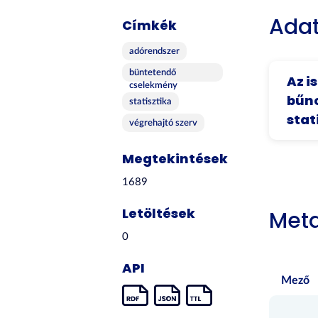
Adat
Címkék
adórendszer
büntetendő
Az i
cselekmény
bűn
statisztika
stat
végrehajtó szerv
Megtekintések
1689
Letöltések
Met
0
API
Mező