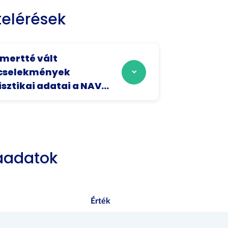
elérések
smertté vált
cselekmények
isztikai adatai a NAV...
aadatok
Érték