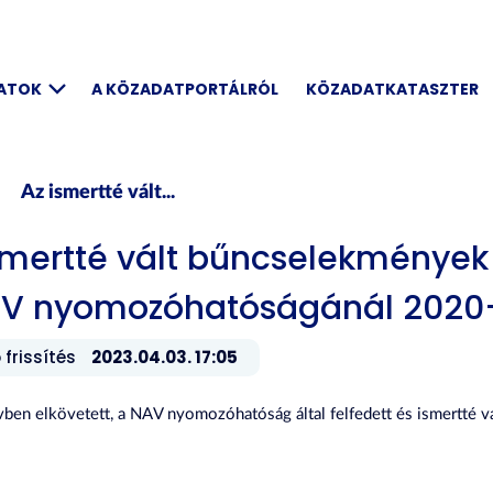
DATOK
A KÖZADATPORTÁLRÓL
KÖZADATKATASZTER
Az ismertté vált...
smertté vált bűncselekmények s
AV nyomozóhatóságánál 2020
 frissítés
2023.04.03. 17:05
ben elkövetett, a NAV nyomozóhatóság által felfedett és ismertté vá