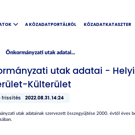
DATOK
A KÖZADATPORTÁLRÓL
KÖZADATKATASZTER
Önkormányzati utak adatai...
rmányzati utak adatai - Helyi
erület-Külterület
 frissítés
2022.08.31. 14:24
nyzati utak adatainak szervezett összegyűjtése 2000. évtől éves bon
sában.