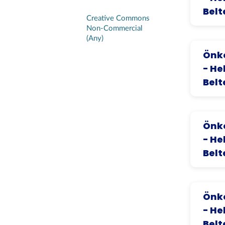
Belt
Creative Commons
Non-Commercial
(Any)
Önko
- He
Belt
Önko
- He
Belt
Önko
- He
Belt