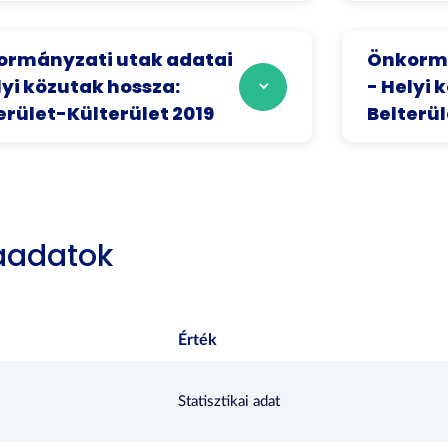
rmányzati utak adatai
Önkormá
lyi közutak hossza:
- Helyi 
erület-Külterület 2019
Belterül
aadatok
Érték
Statisztikai adat