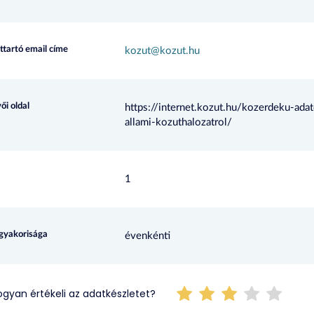
ttartó email címe
kozut@kozut.hu
ői oldal
https://internet.kozut.hu/kozerdeku-ada
allami-kozuthalozatrol/
1
 gyakorisága
évenkénti
gyan értékeli az adatkészletet?