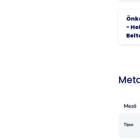
Önko
- He
Belt
Met
Mező
Típus