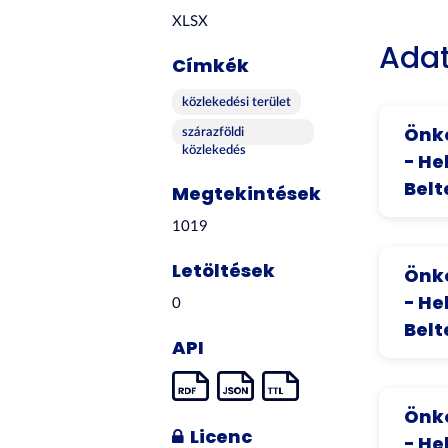
XLSX
Adat
Címkék
közlekedési terület
Önko
szárazföldi
közlekedés
- He
Belt
Megtekintések
1019
Letöltések
Önko
- He
0
Belt
API
Önko
Licenc
- He