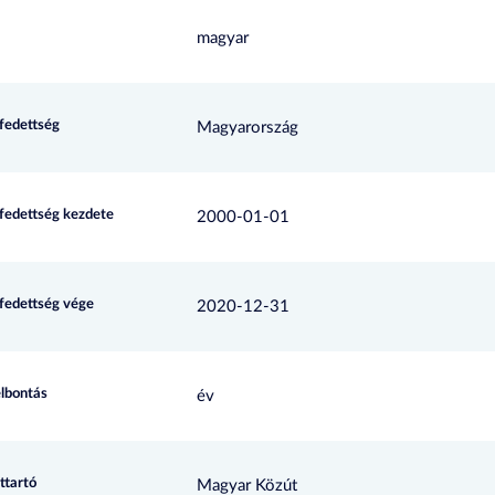
magyar
efedettség
Magyarország
efedettség kezdete
2000-01-01
efedettség vége
2020-12-31
elbontás
év
ttartó
Magyar Közút