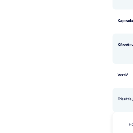
Kapcsola
Közzétev
Verzió
Frissítés
Ho