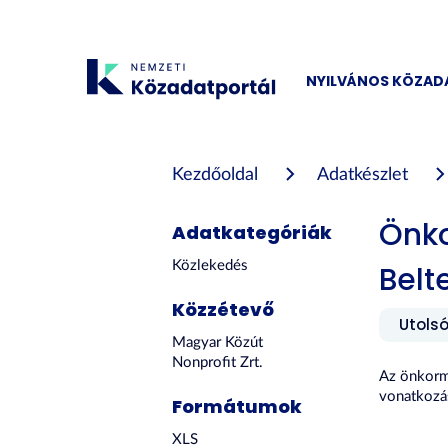
Tartalom
átugrása
NYILVÁNOS KÖZA
Kezdőoldal
Adatkészlet
Önko
Adatkategóriák
Közlekedés
Belt
Közzétevő
Utolsó
Magyar Közút
Nonprofit Zrt.
Az önkormá
vonatkozá
Formátumok
XLS