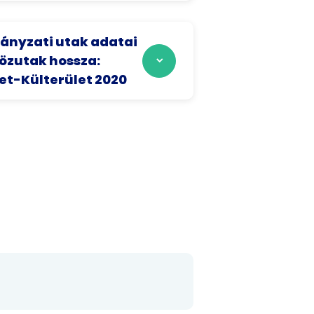
nyzati utak adatai
közutak hossza:
et-Külterület 2020