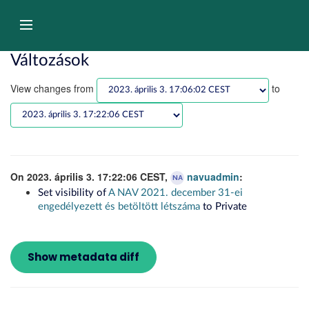
Tartalom
átugrása
Navigáció
Változások
View changes from
to
On 2023. április 3. 17:22:06 CEST,
navuadmin
:
NA
Set visibility of
A NAV 2021. december 31-ei
engedélyezett és betöltött létszáma
to Private