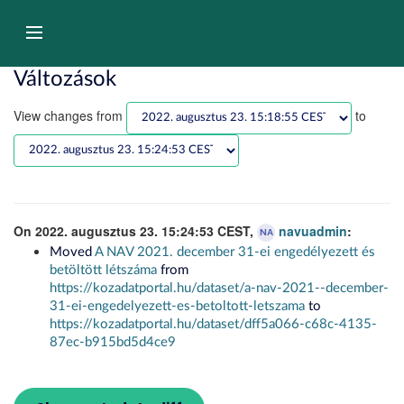
Tartalom
átugrása
Navigáció
Változások
View changes from
to
On 2022. augusztus 23. 15:24:53 CEST,
navuadmin
:
NA
Moved
A NAV 2021. december 31-ei engedélyezett és
betöltött létszáma
from
https://kozadatportal.hu/dataset/a-nav-2021--december-
31-ei-engedelyezett-es-betoltott-letszama
to
https://kozadatportal.hu/dataset/dff5a066-c68c-4135-
87ec-b915bd5d4ce9