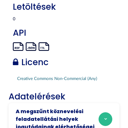
Letöltések
0
API
Licenc
Creative Commons Non-Commercial (Any)
Adatelérések
A megszűnt köznevelési
feladatellátási helyek
jogutódainak elérhetőségei