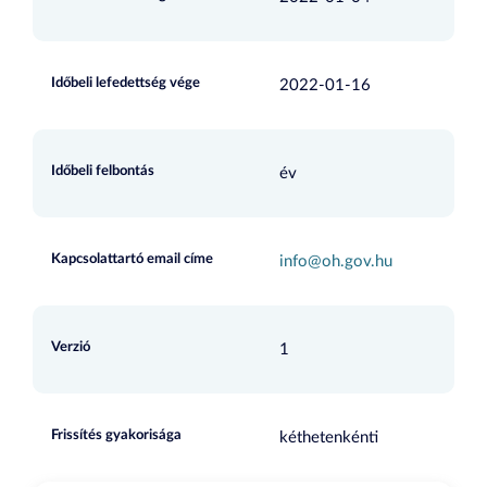
Időbeli lefedettség vége
2022-01-16
Időbeli felbontás
év
Kapcsolattartó email címe
info@oh.gov.hu
Verzió
1
Frissítés gyakorisága
kéthetenkénti