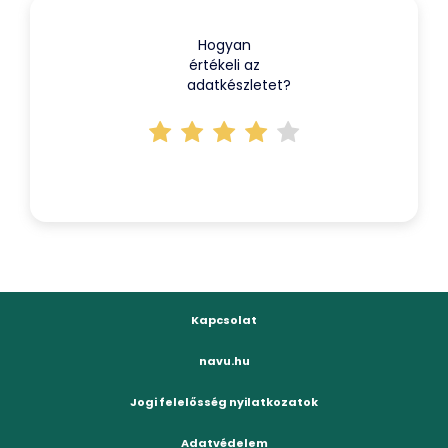
Hogyan
értékeli az
adatkészletet?
Kapcsolat
navu.hu
Jogi felelősség nyilatkozatok
Adatvédelem