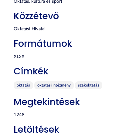
Oktatás, kultúra és sport
Közzétevő
Oktatási Hivatal
Formátumok
XLSX
Címkék
oktatás
oktatási intézmény
szakoktatás
Megtekintések
1248
Letöltések