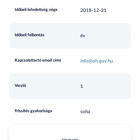
Időbeli lefedettség vége
2018-12-31
Időbeli felbontás
év
Kapcsolattartó email címe
info@oh.gov.hu
Verzió
1
Frissítés gyakorisága
soha