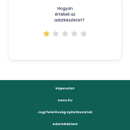
Hogyan
értékeli az
adatkészletet?
Kapcsolat
navu.hu
Jogi felelősség nyilatkozatok
Adatvédelem