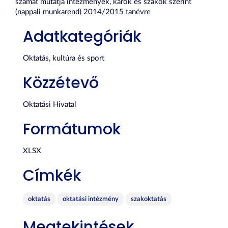
számát mutatja intézmények, karok és szakok szerint
(nappali munkarend) 2014/2015 tanévre
Adatkategóriák
Oktatás, kultúra és sport
Közzétevő
Oktatási Hivatal
Formátumok
XLSX
Címkék
oktatás
oktatási intézmény
szakoktatás
Megtekintések