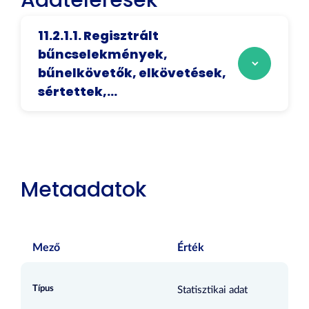
Adatelérések
11.2.1.1. Regisztrált
bűncselekmények,
bűnelkövetők, elkövetések,
sértettek,...
Metaadatok
Mező
Érték
Típus
Statisztikai adat