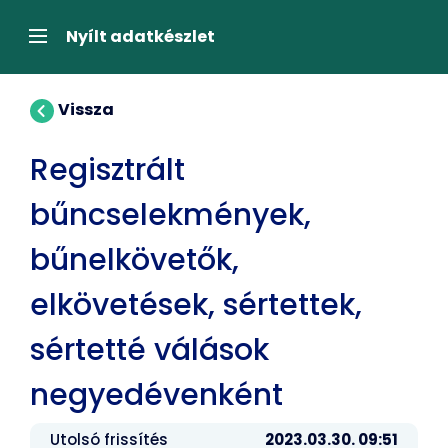
Tartalom
átugrása
Navigáció
Nyílt adatkészlet
Vissza
Regisztrált
bűncselekmények,
bűnelkövetők,
elkövetések, sértettek,
sértetté válások
negyedévenként
Utolsó frissítés
2023.03.30. 09:51