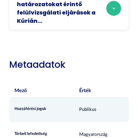
határozatokat érintő
felülvizsgálati eljárások a
Kúrián...
Metaadatok
Mező
Érték
Hozzáférési jogok
Publikus
Térbeli lefedettség
Magyarország