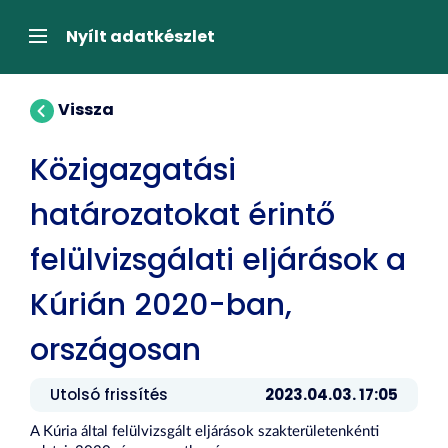
Tartalom
átugrása
Navigáció
Nyílt adatkészlet
Vissza
Közigazgatási
határozatokat érintő
felülvizsgálati eljárások a
Kúrián 2020-ban,
országosan
Utolsó frissítés
2023.04.03. 17:05
A Kúria által felülvizsgált eljárások szakterületenkénti