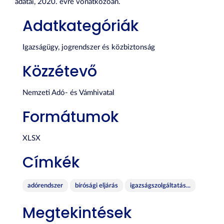
adatai, 2020. évre vonatkozóan.
Adatkategóriák
Igazságügy, jogrendszer és közbiztonság
Közzétevő
Nemzeti Adó- és Vámhivatal
Formátumok
XLSX
Címkék
adórendszer
bírósági eljárás
igazságszolgáltatás...
Megtekintések