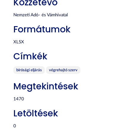
Közzétevő
Nemzeti Adó- és Vámhivatal
Formátumok
XLSX
Címkék
bírósági eljárás
végrehajtó szerv
Megtekintések
1470
Letöltések
0